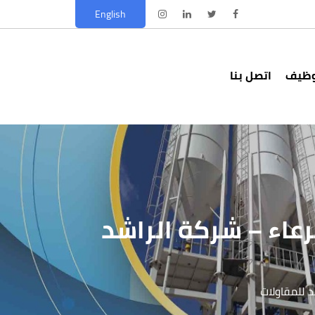
English
وظيف
اتصل بنا
رعاء – شركة الراشد
د للمقاولات